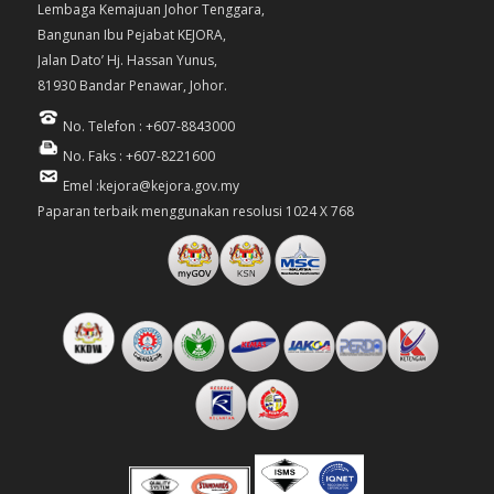
Lembaga Kemajuan Johor Tenggara,
Bangunan Ibu Pejabat KEJORA,
Jalan Dato’ Hj. Hassan Yunus,
81930 Bandar Penawar, Johor.
No. Telefon : +607-8843000
No. Faks : +607-8221600
Emel :kejora@kejora.gov.my
Paparan terbaik menggunakan resolusi 1024 X 768