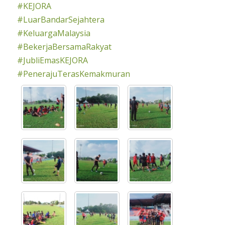
#KEJORA
#LuarBandarSejahtera
#KeluargaMalaysia
#BekerjaBersamaRakyat
#JubliEmasKEJORA
#PenerajuTerasKemakmuran