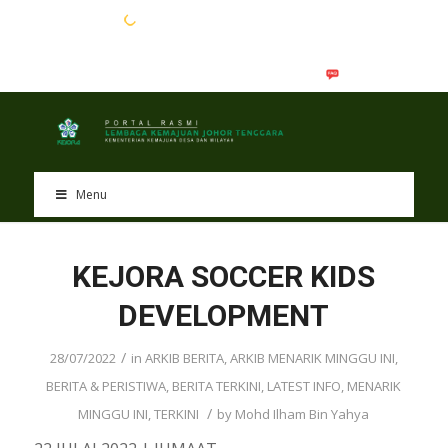
EN
BM
Menu
KEJORA SOCCER KIDS
DEVELOPMENT
/
28/07/2022
in
ARKIB BERITA
,
ARKIB MENARIK MINGGU INI
,
BERITA & PERISTIWA
,
BERITA TERKINI
,
LATEST INFO
,
MENARIK
/
MINGGU INI
,
TERKINI
by
Mohd Ilham Bin Yahya