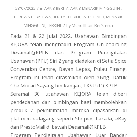
/
28/07/2022
in
ARKIB BERITA
,
ARKIB MENARIK MINGGU INI
,
BERITA & PERISTIWA
,
BERITA TERKINI
,
LATEST INFO
,
MENARIK
/
MINGGU INI
,
TERKINI
by
Mohd Ilham Bin Yahya
Pada 21 & 22 Julai 2022, Usahawan Bimbingan
KEJORA telah menghadiri Program On-boarding
Desamall@KPLB dan Program Pendigitalan
Usahawan (PPU) Siri 2 yang diadakan di Setia Spice
Convention Centre, Bayan Lepas, Pulau Pinang.
Program ini telah dirasmikan oleh YBhg. Datuk
Che Murad Sayang bin Ramjan, TKSU (D) KPLB.
Seramai 30 usahawan KEJORA telah diberi
pendedahan dan bimbingan bagi membolehkan
produk / pekhidmatan mereka dipasarkan di
platform e-dagang seperti Shopee, Lazada, eBay
dan PrestoMall di bawah Desamall@KPLB.
Program Pendigitalan Usahawan Luar Bandar