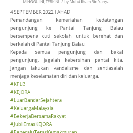
/
MINGGU INI
,
TERKINI
by
Mohd Ilham Bin Yahya
4 SEPTEMBER 2022 I AHAD
Pemandangan kemeriahan kedatangan
pengunjung ke Pantai Tanjung Balau
bersempena cuti sekolah untuk berehat dan
berkelah di Pantai Tanjung Balau.
Kepada semua pengunjung dan bakal
pengunjung, jagalah kebersihan pantai kita.
Jangan lakukan vandalisme dan sentiasalah
menjaga keselamatan diri dan keluarga.
#KPLB
#KEJORA
#LuarBandarSejahtera
#KeluargaMalaysia
#BekerjaBersamaRakyat
#JubliEmasKEJORA
#PenerajuTerasKemakmuran