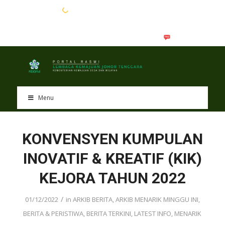
EN
BM
Menu
KONVENSYEN KUMPULAN
INOVATIF & KREATIF (KIK)
KEJORA TAHUN 2022
/
01/12/2022
in
ARKIB BERITA
,
ARKIB MENARIK MINGGU INI
,
BERITA & PERISTIWA
,
BERITA TERKINI
,
LATEST INFO
,
MENARIK