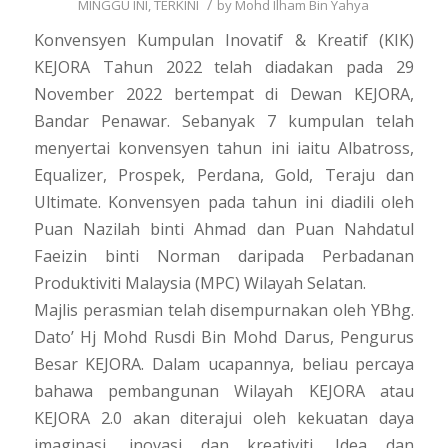
/
MINGGU INI
,
TERKINI
by
Mohd Ilham Bin Yahya
Konvensyen Kumpulan Inovatif & Kreatif (KIK)
KEJORA Tahun 2022 telah diadakan pada 29
November 2022 bertempat di Dewan KEJORA,
Bandar Penawar. Sebanyak 7 kumpulan telah
menyertai konvensyen tahun ini iaitu Albatross,
Equalizer, Prospek, Perdana, Gold, Teraju dan
Ultimate. Konvensyen pada tahun ini diadili oleh
Puan Nazilah binti Ahmad dan Puan Nahdatul
Faeizin binti Norman daripada Perbadanan
Produktiviti Malaysia (MPC) Wilayah Selatan.
Majlis perasmian telah disempurnakan oleh YBhg.
Dato’ Hj Mohd Rusdi Bin Mohd Darus, Pengurus
Besar KEJORA. Dalam ucapannya, beliau percaya
bahawa pembangunan Wilayah KEJORA atau
KEJORA 2.0 akan diterajui oleh kekuatan daya
imaginasi, inovasi dan kreativiti. Idea dan