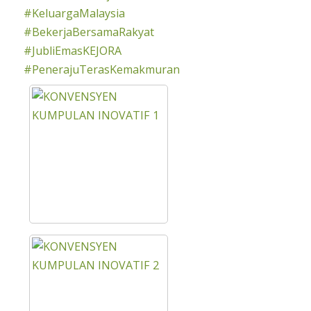
#KeluargaMalaysia
#BekerjaBersamaRakyat
#JubliEmasKEJORA
#PenerajuTerasKemakmuran