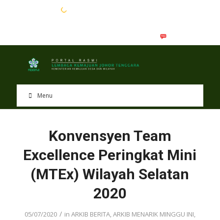
EN
BM
Menu
Konvensyen Team
Excellence Peringkat Mini
(MTEx) Wilayah Selatan
2020
/
05/07/2020
in
ARKIB BERITA
,
ARKIB MENARIK MINGGU INI
,