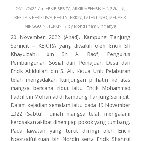
/
24/11/2022
in
ARKIB BERITA
,
ARKIB MENARIK MINGGU INI
,
BERITA & PERISTIWA
,
BERITA TERKINI
,
LATEST INFO
,
MENARIK
/
MINGGU INI
,
TERKINI
by
Mohd Ilham Bin Yahya
20 November 2022 (Ahad), Kampung Tanjung
Serindit – KEJORA yang diwakili oleh Encik Sh
Khayulzahri bin Sh A. Raof, Pengurus
Pembangunan Sosial dan Pemajuan Desa dan
Encik Abidullah bin S. Ali, Ketua Unit Pelaburan
telah mengadakan kunjungan prihatin ke atas
mangsa bencana ribut iaitu Encik Mohammad
Fadzil bin Mohamad di Kampung Tanjung Serindit.
Dalam kejadian semalam iaitu pada 19 November
2022 (Sabtu), rumah mangsa telah mengalami
kerosakan akibat dihempap pokok yang tumbang.
Pada lawatan yang turut diiringi oleh Encik
Noorsaifulizuan bin Nordin serta Encik Shahrul