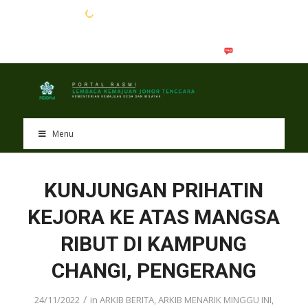
EN
BM
Menu
KUNJUNGAN PRIHATIN
KEJORA KE ATAS MANGSA
RIBUT DI KAMPUNG
CHANGI, PENGERANG
/
24/11/2022
in
ARKIB BERITA
,
ARKIB MENARIK MINGGU INI
,