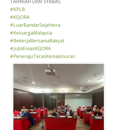
TAHNIAH DAN SYABAS.
#KPLB
#KEJORA
#LuarBandarSejahtera
#KeluargaMalaysia
#BekerjaBersamaRakyat
#JubliEmasKEJORA
#PenerajuTerasKemakmuran