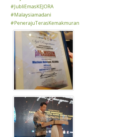
#JubliEmasKEJORA
#Malaysiamadani
#PenerajuTerasKemakmuran