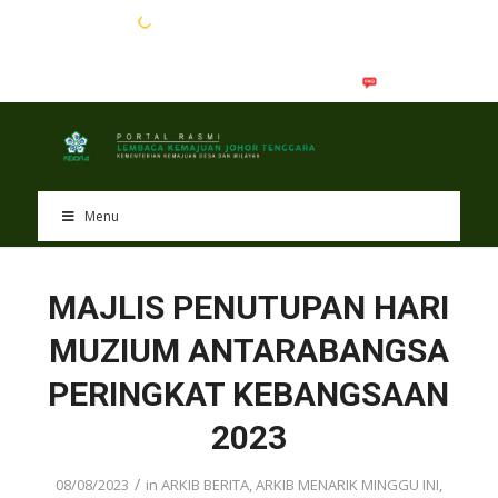
EN
BM
Menu
MAJLIS PENUTUPAN HARI
MUZIUM ANTARABANGSA
PERINGKAT KEBANGSAAN
2023
/
08/08/2023
in
ARKIB BERITA
,
ARKIB MENARIK MINGGU INI
,