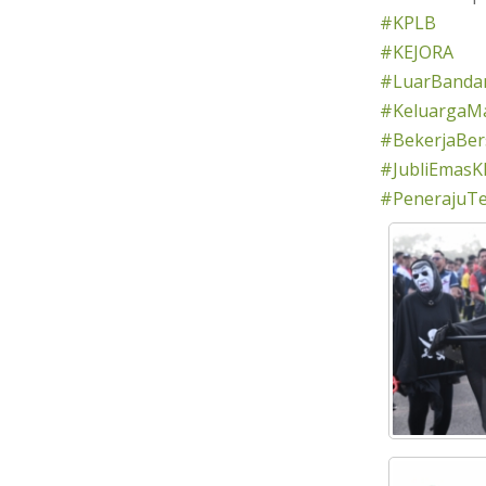
#KPLB
#KEJORA
#LuarBandar
#KeluargaMa
#BekerjaBe
#JubliEmasK
#PenerajuT