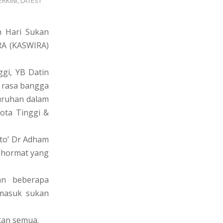
ERKINI
,
LATEST
n Hari Sukan
RA (KASWIRA)
gi, YB Datin
n rasa bangga
uruhan dalam
ota Tinggi &
ato’ Dr Adham
kehormat yang
an beberapa
ermasuk sukan
tan semua.