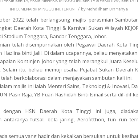
in
ARKIB BERITA
,
ARKIB MENARIK MINGGU INI
,
BERITA & PERISTIWA
,
BERITA T
/
INFO
,
MENARIK MINGGU INI
,
TERKINI
by
Mohd Ilham Bin Yahya
ober 2022 telah berlangsung majlis perasmian Sambuta
ngkat Daerah Kota Tinggi & Karnival Sukan Wilayah KEJO
i Stadium Tenggara, Bandar Tenggara, Johor.
smian telah disempurnakan oleh Pegawai Daerah Kota Ting
 Hazlina binti Jalil. Di dalam ucapannya, beliau menyataka
apaian Kontinjen Johor yang telah merangkul Juara Kesel
 Selain itu, beliau memuji usaha Pejabat Sukan Daerah K
telah berkolaborasi dalam menjayakan sambutan kali ini.
dalam majlis ini ialah Menteri Sains, Teknologi & Inovasi, D
UN Pasir Raja, YB Puan Rashidah Binti Ismail serta dif-dif 
 dengan HSN Daerah Kota Tinggi ini juga, diadak
 antaranya futsal, bola jaring, Aerofitthon, fun run t
ada semua yang hadir dan kekalkan bersukan untuk kesiha