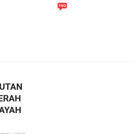
ITI
GALERI
BUTAN
AERAH
LAYAH