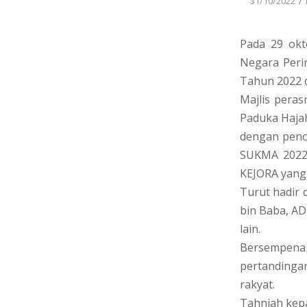
/
31/10/2022
Pada 29 okt
Negara Peri
Tahun 2022 d
Majlis pera
Paduka Hajah
dengan penc
SUKMA 2022.
KEJORA yang 
Turut hadir 
bin Baba, AD
lain.
Bersempena
pertandingan
rakyat.
Tahniah kep