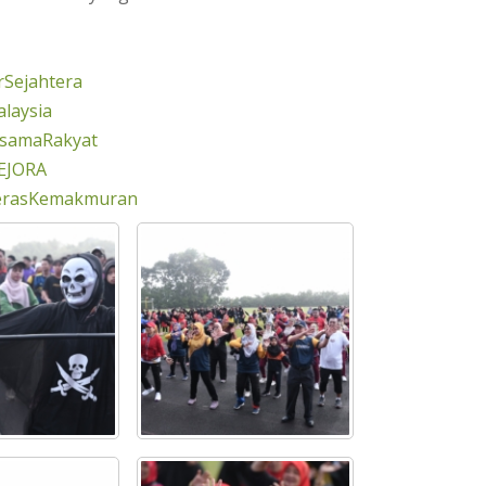
Sejahtera
laysia
rsamaRakyat
EJORA
erasKemakmuran