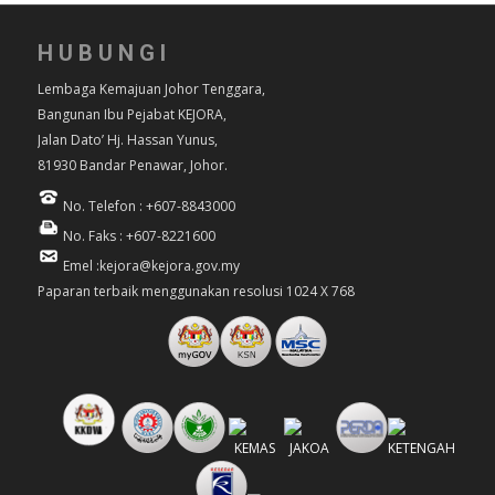
HUBUNGI
Lembaga Kemajuan Johor Tenggara,
Bangunan Ibu Pejabat KEJORA,
Jalan Dato’ Hj. Hassan Yunus,
81930 Bandar Penawar, Johor.
No. Telefon : +607-8843000
No. Faks : +607-8221600
Emel :kejora@kejora.gov.my
Paparan terbaik menggunakan resolusi 1024 X 768