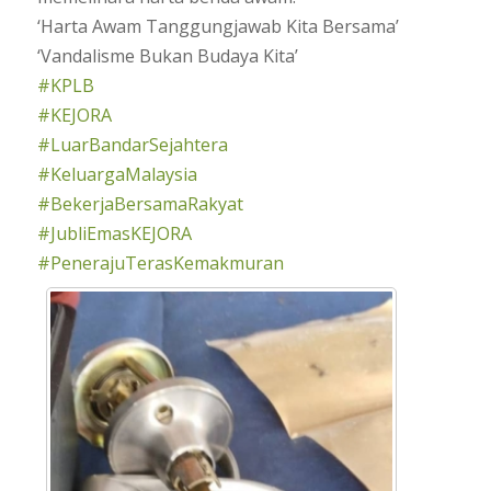
‘Harta Awam Tanggungjawab Kita Bersama’
‘Vandalisme Bukan Budaya Kita’
#KPLB
#KEJORA
#LuarBandarSejahtera
#KeluargaMalaysia
#BekerjaBersamaRakyat
#JubliEmasKEJORA
#PenerajuTerasKemakmuran