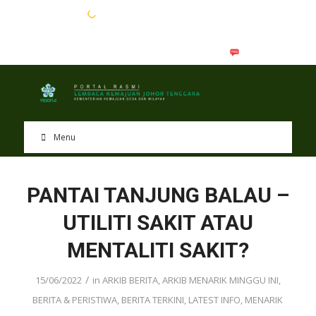
EN
BM
Menu
PANTAI TANJUNG BALAU –
UTILITI SAKIT ATAU
MENTALITI SAKIT?
/
15/06/2022
in
ARKIB BERITA
,
ARKIB MENARIK MINGGU INI
,
BERITA & PERISTIWA
,
BERITA TERKINI
,
LATEST INFO
,
MENARIK