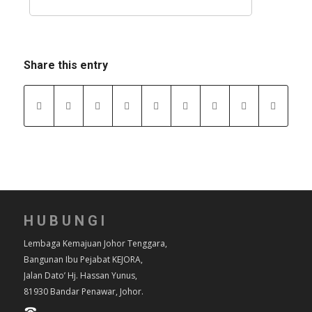
Share this entry
HUBUNGI
Lembaga Kemajuan Johor Tenggara,
Bangunan Ibu Pejabat KEJORA,
Jalan Dato’ Hj. Hassan Yunus,
81930 Bandar Penawar, Johor.