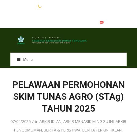
EN
BM
Menu
PELAWAAN PERMOHONAN
SKIM TUNAS AGRO (STAg)
TAHUN 2025
/
07/04/2025
in
ARKIB IKLAN
,
ARKIB MENARIK MINGGU INI
,
ARKIB
PENGUMUMAN
,
BERITA & PERISTIWA
,
BERITA TERKINI
,
IKLAN
,