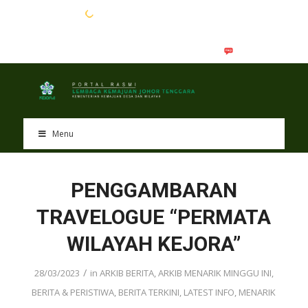
EN
BM
Menu
PENGGAMBARAN
TRAVELOGUE “PERMATA
WILAYAH KEJORA”
/
28/03/2023
in
ARKIB BERITA
,
ARKIB MENARIK MINGGU INI
,
BERITA & PERISTIWA
,
BERITA TERKINI
,
LATEST INFO
,
MENARIK