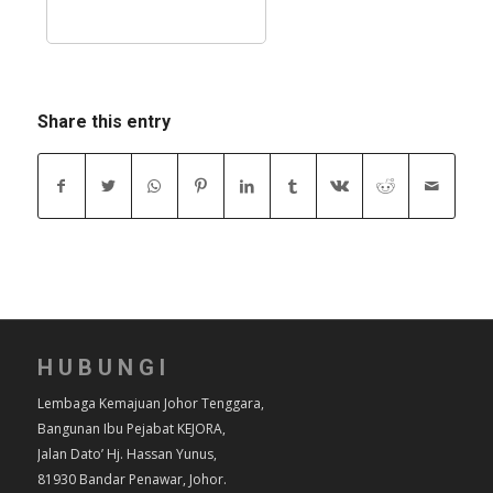
Share this entry
HUBUNGI
Lembaga Kemajuan Johor Tenggara,
Bangunan Ibu Pejabat KEJORA,
Jalan Dato’ Hj. Hassan Yunus,
81930 Bandar Penawar, Johor.