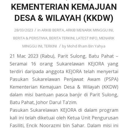
KEMENTERIAN KEMAJUAN
DESA & WILAYAH (KKDW)
/
28/03/2023
in
ARKIB BERITA
,
ARKIB MENARIK MINGGU INI
,
BERITA & PERISTIWA
,
BERITA TERKINI
,
LATEST INFO
,
MENARIK
/
MINGGU INI
,
TERKINI
by
Mohd Ilham Bin Yahya
21 Mac 2023 (Rabu), Parit Sulong, Batu Pahat –
Seramai 16 orang Sukarelawan KEJORA yang
terdiri daripada anggota KEJORA telah menyertai
Pasukan Sukarelawan Penjawat Awam (PSPA)
Kementerian Kemajuan Desa & Wilayah (KKDW)
dalam misi bantuan pasca banjir di Parit Sulong,
Batu Pahat, Johor Darul Ta’zim.
Pasukan Sukarelawan KEJORA di dalam program
kali ini telah diketuai oleh Ketua Unit Pengurusan
Fasiliti, Encik Noorazmi bin Sahar. Dalam misi ini