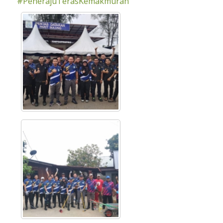
#PenerajuTerasKemakmuran