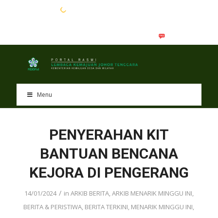
EN
BM
Menu
PENYERAHAN KIT
BANTUAN BENCANA
KEJORA DI PENGERANG
/
14/01/2024
in
ARKIB BERITA
,
ARKIB MENARIK MINGGU INI
,
BERITA & PERISTIWA
,
BERITA TERKINI
,
MENARIK MINGGU INI
,