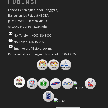
HUBUNGI
Lembaga Kemajuan Johor Tenggara,
Bangunan Ibu Pejabat KEJORA,
Jalan Dato’ Hj. Hassan Yunus,
81930 Bandar Penawar, Johor.
No. Telefon : +607-8843000
No. Faks : +607-8221600
Emel :kejora@kejora.gov.my
Paparan terbaik menggunakan resolusi 1024 X 768