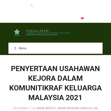
EN
BM
Menu
PENYERTAAN USAHAWAN
KEJORA DALAM
KOMUNITIKRAF KELUARGA
MALAYSIA 2021
/
12/12/2021
in
ARKIB BERITA
,
ARKIB MENARIK MINGGU INI
,