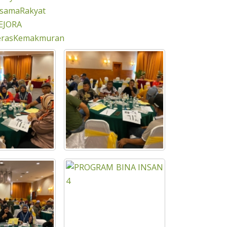
rsamaRakyat
EJORA
erasKemakmuran