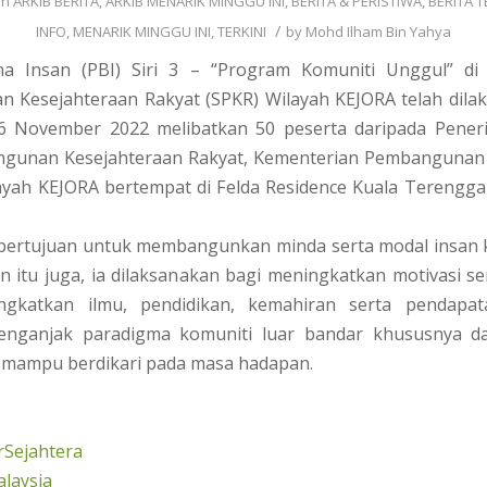
in
ARKIB BERITA
,
ARKIB MENARIK MINGGU INI
,
BERITA & PERISTIWA
,
BERITA T
/
INFO
,
MENARIK MINGGU INI
,
TERKINI
by
Mohd Ilham Bin Yahya
a Insan (PBI) Siri 3 – “Program Komuniti Unggul” d
 Kesejahteraan Rakyat (SPKR) Wilayah KEJORA telah dilak
6 November 2022 melibatkan 50 peserta daripada Pene
gunan Kesejahteraan Rakyat, Kementerian Pembangunan
ayah KEJORA bertempat di Felda Residence Kuala Terengg
 bertujuan untuk membangunkan minda serta modal insan k
in itu juga, ia dilaksanakan bagi meningkatkan motivasi s
gkatkan ilmu, pendidikan, kemahiran serta pendapat
enganjak paradigma komuniti luar bandar khususnya d
 mampu berdikari pada masa hadapan.
Sejahtera
laysia