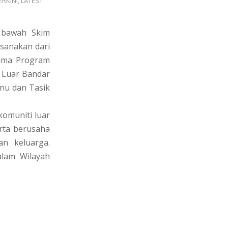
ERKINI
,
LATEST
i bawah Skim
sanakan dari
rima Program
 Luar Bandar
anu dan Tasik
omuniti luar
erta berusaha
an keluarga.
alam Wilayah