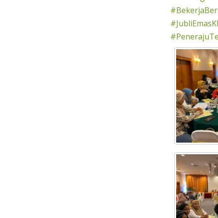
#BekerjaBe
#JubliEmasK
#PenerajuT