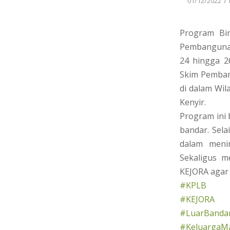
/
01/12/2022
Program Bin
Pembangunan
24 hingga 2
Skim Pemban
di dalam Wil
Kenyir.
Program ini
bandar. Sela
dalam menin
Sekaligus m
KEJORA agar
#KPLB
#KEJORA
#LuarBandar
#KeluargaMa