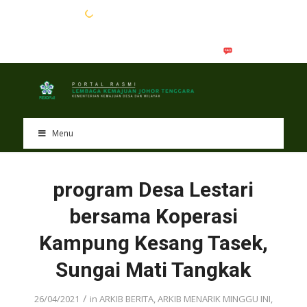
EN
BM
Menu
program Desa Lestari
bersama Koperasi
Kampung Kesang Tasek,
Sungai Mati Tangkak
/
26/04/2021
in
ARKIB BERITA
,
ARKIB MENARIK MINGGU INI
,