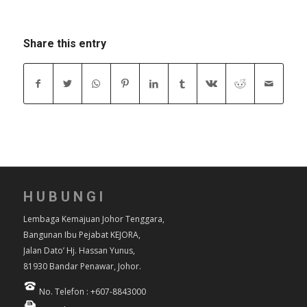
Share this entry
HUBUNGI
Lembaga Kemajuan Johor Tenggara,
Bangunan Ibu Pejabat KEJORA,
Jalan Dato’ Hj. Hassan Yunus,
81930 Bandar Penawar, Johor.
No. Telefon : +607-8843000