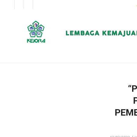
EN
BM
KORPORAT
“
PEM