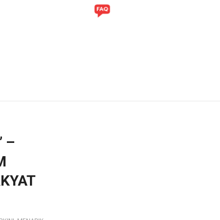
ITI
GALERI
 –
M
KYAT