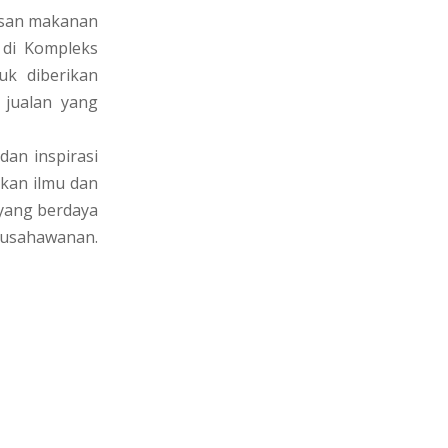
sesan makanan
di Kompleks
k diberikan
jualan yang
an inspirasi
tkan ilmu dan
 yang berdaya
eusahawanan.