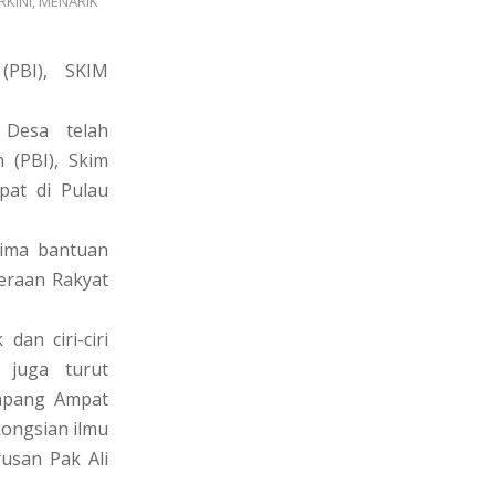
RKINI
,
MENARIK
PBI), SKIM
 Desa telah
 (PBI), Skim
pat di Pulau
rima bantuan
eraan Rakyat
dan ciri-ciri
 juga turut
impang Ampat
kongsian ilmu
rusan Pak Ali