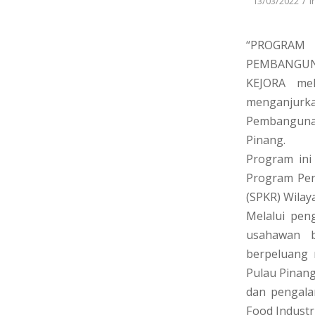
/
13/03/2022
i
“PROGRAM 
PEMBANGUNA
KEJORA mel
menganjurka
Pembangunan
Pinang.
Program ini
Program Pen
(SPKR) Wilay
Melalui peng
usahawan b
berpeluang 
Pulau Pinang
dan pengalam
Food Industr