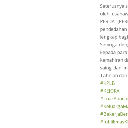
Seterusnya s
oleh usaha
PERDA (PER
pendedahan
lengkap bagi
Semoga deng
kepada para 
kemahiran da
saing dan m
Tahniah dan 
#KPLB
#KEJORA
#LuarBandar
#KeluargaMa
#BekerjaBe
#JubliEmasK