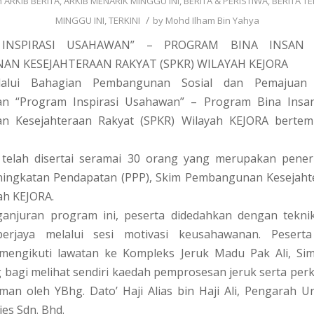
n
ARKIB BERITA
,
ARKIB MENARIK MINGGU INI
,
BERITA & PERISTIWA
,
BERITA TE
/
MINGGU INI
,
TERKINI
by
Mohd Ilham Bin Yahya
INSPIRASI USAHAWAN” – PROGRAM BINA INSAN (
N KESEJAHTERAAN RAKYAT (SPKR) WILAYAH KEJORA
alui Bahagian Pembangunan Sosial dan Pemajuan
n “Program Inspirasi Usahawan” – Program Bina Insan
 Kesejahteraan Rakyat (SPKR) Wilayah KEJORA bertem
 telah disertai seramai 30 orang yang merupakan pene
ingkatan Pendapatan (PPP), Skim Pembangunan Kesejaht
ah KEJORA.
anjuran program ini, peserta didedahkan dengan teknik 
erjaya melalui sesi motivasi keusahawanan. Peserta
mengikuti lawatan ke Kompleks Jeruk Madu Pak Ali, S
 bagi melihat sendiri kaedah pemprosesan jeruk serta per
an oleh YBhg. Dato’ Haji Alias bin Haji Ali, Pengarah U
ies Sdn. Bhd.