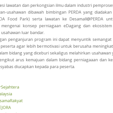
esi lawatan dan perkongsian ilmu dalam industri pempro
wan-usahawan dibawah bimbingan PERDA yang diadakan 
DA Food Park) serta lawatan ke Desamall@PERDA untu
 mengenai konsep perniagaan eDagang dan ekosistem 
 usahawan luar bandar.
an penganjuran program ini dapat menyuntik semangat d
peserta agar lebih bermotivasi untuk berusaha meningka
lam bidang yang diceburi sekaligus melahirkan usahawan
engikut arus kemajuan dalam bidang perniagaaan dan k
syabas diucapkan kepada para peserta.
Sejahtera
laysia
rsamaRakyat
EJORA