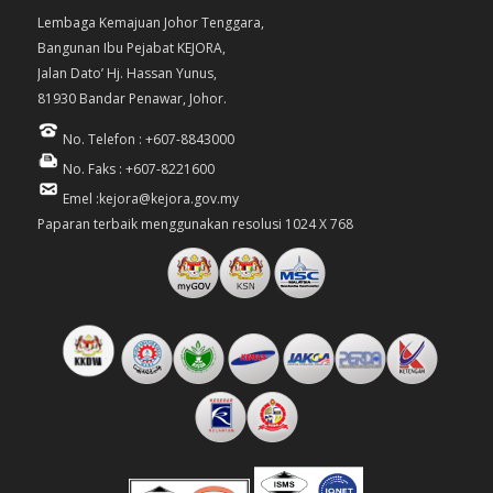
Lembaga Kemajuan Johor Tenggara,
Bangunan Ibu Pejabat KEJORA,
Jalan Dato’ Hj. Hassan Yunus,
81930 Bandar Penawar, Johor.
No. Telefon : +607-8843000
No. Faks : +607-8221600
Emel :kejora@kejora.gov.my
Paparan terbaik menggunakan resolusi 1024 X 768