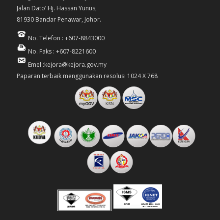
Jalan Dato’ Hj. Hassan Yunus,
81930 Bandar Penawar, Johor.
No. Telefon : +607-8843000
No. Faks : +607-8221600
Emel :kejora@kejora.gov.my
Paparan terbaik menggunakan resolusi 1024 X 768