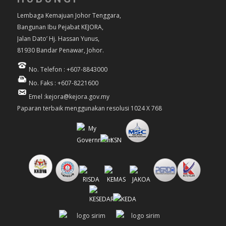
Lembaga Kemajuan Johor Tenggara,
Bangunan Ibu Pejabat KEJORA,
Jalan Dato’ Hj. Hassan Yunus,
81930 Bandar Penawar, Johor.
No. Telefon : +607-8843000
No. Faks : +607-8221600
Emel :kejora@kejora.gov.my
Paparan terbaik menggunakan resolusi 1024 X 768