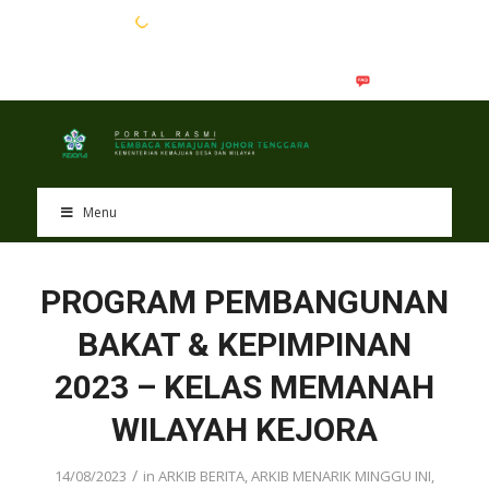
EN
BM
Menu
PROGRAM PEMBANGUNAN
BAKAT & KEPIMPINAN
2023 – KELAS MEMANAH
WILAYAH KEJORA
/
14/08/2023
in
ARKIB BERITA
,
ARKIB MENARIK MINGGU INI
,