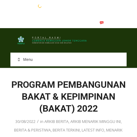
EN
BM
Menu
PROGRAM PEMBANGUNAN
BAKAT & KEPIMPINAN
(BAKAT) 2022
/
30/08/2022
in
ARKIB BERITA
,
ARKIB MENARIK MINGGU INI
,
BERITA & PERISTIWA
,
BERITA TERKINI
,
LATEST INFO
,
MENARIK