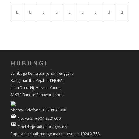
HUBUNGI
Lembaga Kemajuan Johor Tenggara,
Bangunan Ibu Pejabat KEJORA,
Jalan Dato’ Hj. Hassan Yunus,
81930 Bandar Penawar, Johor.
No. Telefon : +607-8843000
No. Faks : +607-8221600
Emel :kejora@kejora.gov.my
Paparan terbaik menggunakan resolusi 1024 X 768