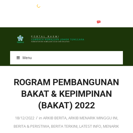
EN
BM
Menu
ROGRAM PEMBANGUNAN
BAKAT & KEPIMPINAN
(BAKAT) 2022
/
18/12/2022
in
ARKIB BERITA
,
ARKIB MENARIK MINGGU INI
,
BERITA & PERISTIWA
,
BERITA TERKINI
,
LATEST INFO
,
MENARIK