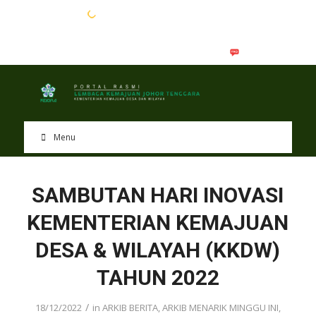
EN
BM
Menu
SAMBUTAN HARI INOVASI
KEMENTERIAN KEMAJUAN
DESA & WILAYAH (KKDW)
TAHUN 2022
/
18/12/2022
in
ARKIB BERITA
,
ARKIB MENARIK MINGGU INI
,