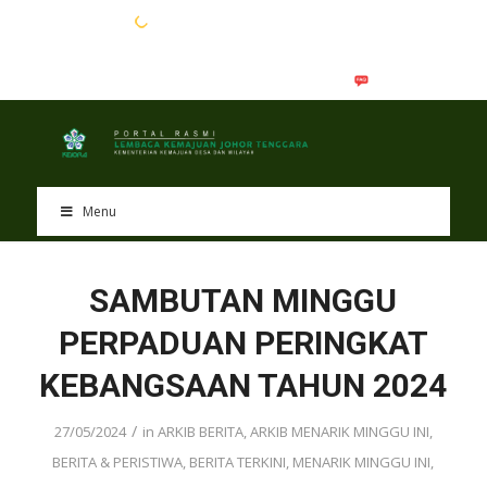
EN
BM
Menu
SAMBUTAN MINGGU
PERPADUAN PERINGKAT
KEBANGSAAN TAHUN 2024
/
27/05/2024
in
ARKIB BERITA
,
ARKIB MENARIK MINGGU INI
,
BERITA & PERISTIWA
,
BERITA TERKINI
,
MENARIK MINGGU INI
,