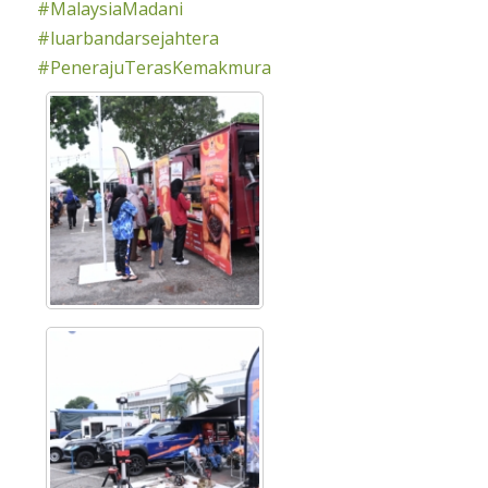
#MalaysiaMadani
#luarbandarsejahtera
#PenerajuTerasKemakmura