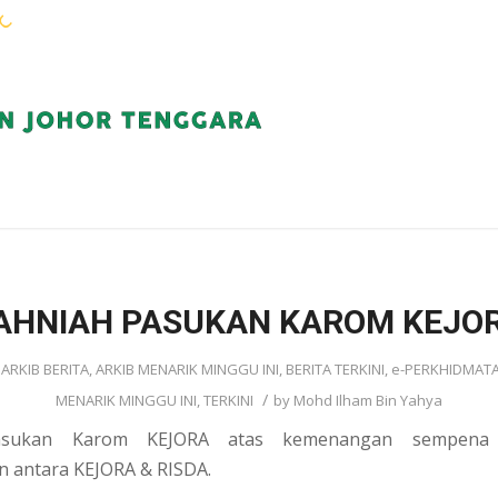
WARGA KEJORA
PERKHIDMATAN
KOMUN
AHNIAH PASUKAN KAROM KEJO
n
ARKIB BERITA
,
ARKIB MENARIK MINGGU INI
,
BERITA TERKINI
,
e-PERKHIDMAT
/
MENARIK MINGGU INI
,
TERKINI
by
Mohd Ilham Bin Yahya
asukan Karom KEJORA atas kemenangan sempena 
n antara KEJORA & RISDA.