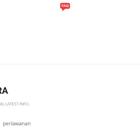
ITI
GALERI
RA
AN
,
LATEST INFO
,
perlawanan