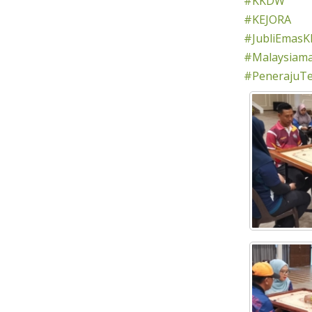
#KKDW
#KEJORA
#JubliEmasK
#Malaysiama
#PenerajuT