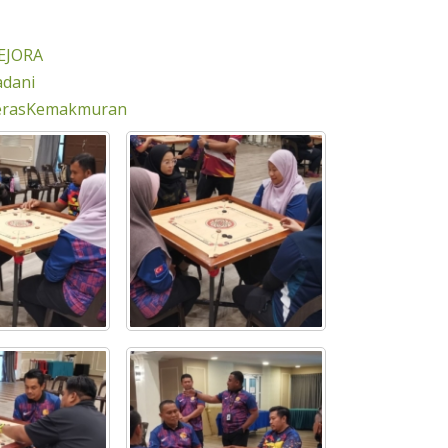
EJORA
dani
erasKemakmuran