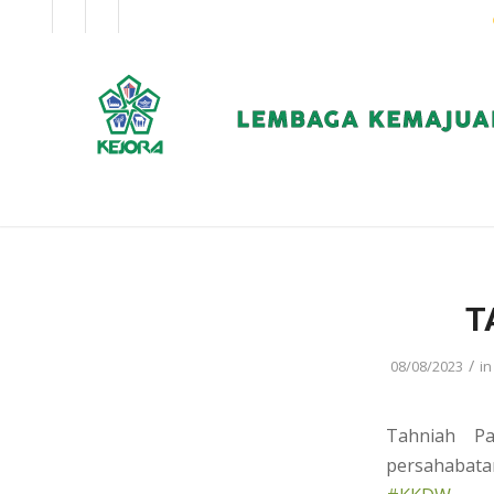
EN
BM
KORPORAT
T
/
08/08/2023
i
Tahniah P
persahabata