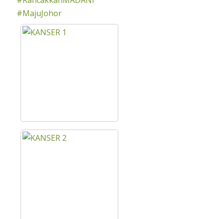
#RancakkanMADANI
#MajuJohor