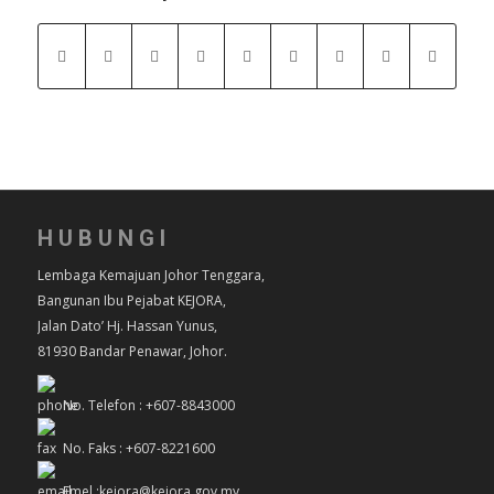
HUBUNGI
Lembaga Kemajuan Johor Tenggara,
Bangunan Ibu Pejabat KEJORA,
Jalan Dato’ Hj. Hassan Yunus,
81930 Bandar Penawar, Johor.
No. Telefon : +607-8843000
No. Faks : +607-8221600
Emel :kejora@kejora.gov.my