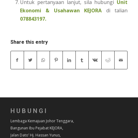
Untuk pertanyaan lanjut, sila hubungi
Unit
Ekonomi & Usahawan KEJORA
di talian
078843197.
Share this entry
HUBUNGI
Lembaga Kemajuan Johor Tenggara,
Bangunan Ibu Pejabat KEJORA,
Jalan Dato’ Hj. Hassan Yunus,