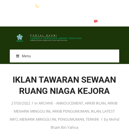
EN
BM
Menu
IKLAN TAWARAN SEWAAN
RUANG NIAGA KEJORA
/
27/03/2022
in
ARCHIVE - ANNOUCEMENT
,
ARKIB IKLAN
,
ARKIB
MENARIK MINGGU INI
,
ARKIB PENGUMUMAN
,
IKLAN
,
LATEST
/
INFO
,
MENARIK MINGGU INI
,
PENGUMUMAN
,
TERKINI
by
Mohd
Ilham Bin Yahya