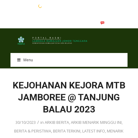
EN
BM
Menu
KEJOHANAN KEJORA MTB
JAMBOREE @ TANJUNG
BALAU 2023
/
30/10/2023
in
ARKIB BERITA
,
ARKIB MENARIK MINGGU INI
,
BERITA & PERISTIWA
,
BERITA TERKINI
,
LATEST INFO
,
MENARIK