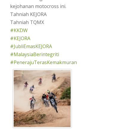
kejohanan motocross ini.
Tahniah KEJORA
Tahniah TQMX
#KKDW
#KEJORA
#JubliEmasKEJORA
#MalaysiaBerintegriti
#PenerajuTerasKemakmuran