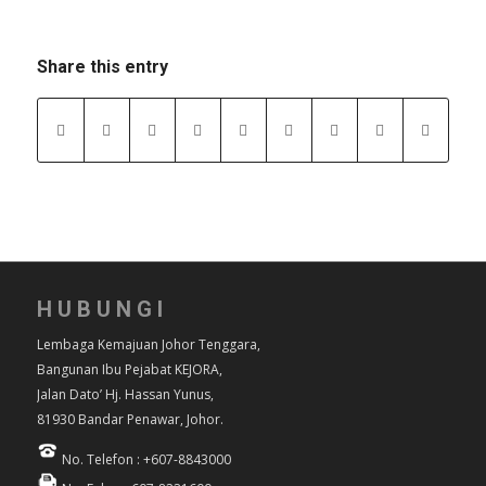
Share this entry
HUBUNGI
Lembaga Kemajuan Johor Tenggara,
Bangunan Ibu Pejabat KEJORA,
Jalan Dato’ Hj. Hassan Yunus,
81930 Bandar Penawar, Johor.
No. Telefon : +607-8843000