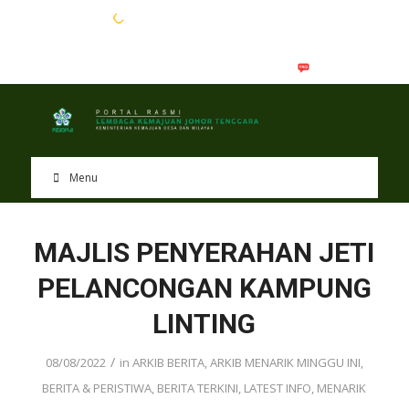
EN
BM
Menu
MAJLIS PENYERAHAN JETI
PELANCONGAN KAMPUNG
LINTING
/
08/08/2022
in
ARKIB BERITA
,
ARKIB MENARIK MINGGU INI
,
BERITA & PERISTIWA
,
BERITA TERKINI
,
LATEST INFO
,
MENARIK