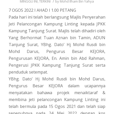
/
MINGGU INI
,
TERKINI
by
Mohd Ilham Bin Yahya
7 OGOS 2022 I AHAD I 1.00 PETANG
Pada hari ini telah berlangsung Majlis Penyerahan
Jeti Pelancongan Kampung Linting kepada JPKK
Kampung Tanjung Surat. Majlis telah dihadiri oleh
Yang Berhormat Tuan Aznan bin Tamin, ADUN
Tanjung Surat, YBhg. Dato’ Hj Mohd Rusdi bin
Mohd Darus, Pengurus Besar KEJORA,
Pengurusan KEJORA, En. Amin bin Abd Rahman,
Pengerusi JPKK Kampung Tanjung Surat serta
penduduk setempat.
YBhg. Dato’ Hj Mohd Rusdi bin Mohd Darus,
Pengurus Besar KEJORA dalam ucapannya
menyatakan bahawa projek menaiktaraf &
membina jeti pelancongan Kampung Linting ini
telah bermula pada 15 Ogos 2021 dan telah siap
sepenuhnya pada 24 Mei 2022 dengan kos