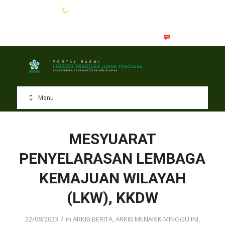
EN
BM
Menu
MESYUARAT
PENYELARASAN LEMBAGA
KEMAJUAN WILAYAH
(LKW), KKDW
/
22/08/2023
in
ARKIB BERITA
,
ARKIB MENARIK MINGGU INI
,