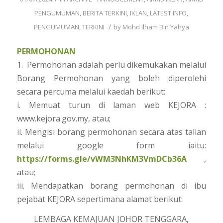
PENGUMUMAN
,
BERITA TERKINI
,
IKLAN
,
LATEST INFO
,
/
PENGUMUMAN
,
TERKINI
by
Mohd Ilham Bin Yahya
PERMOHONAN
1. Permohonan adalah perlu dikemukakan melalui
Borang Permohonan yang boleh diperolehi
secara percuma melalui kaedah berikut:
i. Memuat turun di laman web KEJORA :
www.kejora.gov.my, atau;
ii. Mengisi borang permohonan secara atas talian
melalui google form iaitu:
https://forms.gle/vWM3NhKM3VmDCb36A
,
atau;
iii. Mendapatkan borang permohonan di ibu
pejabat KEJORA sepertimana alamat berikut:
LEMBAGA KEMAJUAN JOHOR TENGGARA,