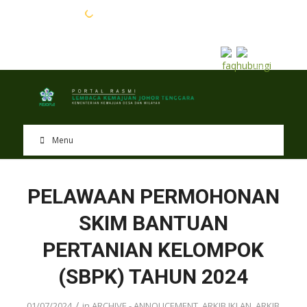
EN
BM
Menu
PELAWAAN PERMOHONAN
SKIM BANTUAN
PERTANIAN KELOMPOK
(SBPK) TAHUN 2024
/
01/07/2024
in
ARCHIVE - ANNOUCEMENT
,
ARKIB IKLAN
,
ARKIB