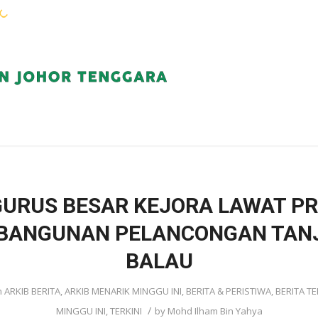
WARGA KEJORA
PERKHIDMATAN
KOMUN
URUS BESAR KEJORA LAWAT P
BANGUNAN PELANCONGAN TAN
BALAU
n
ARKIB BERITA
,
ARKIB MENARIK MINGGU INI
,
BERITA & PERISTIWA
,
BERITA TE
/
MINGGU INI
,
TERKINI
by
Mohd Ilham Bin Yahya