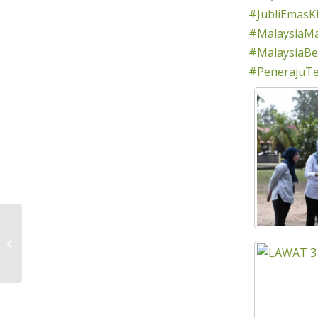
#JubliEmasK
#MalaysiaM
#MalaysiaBer
#PenerajuT
PENGURUS BESAR KEJORA ADAKAN
KUNJUNGAN HORMAT KE ATAS
PEGAWAI DAERAH KLUANG