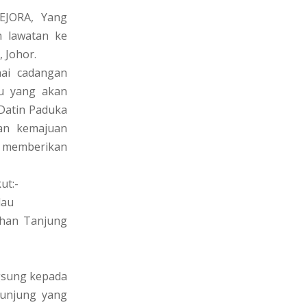
EJORA, Yang
n lawatan ke
 Johor.
ai cadangan
au yang akan
 Datin Paduka
an kemajuan
uk memberikan
ut:-
lau
han Tanjung
ngsung kepada
unjung yang