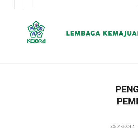
EN
BM
KORPORAT
PENG
PEM
/
30/01/2024
i