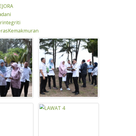
EJORA
adani
integriti
erasKemakmuran