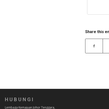
Share this e
HUBUNGI
Lembaga Kemajuan Johor Tenggara,