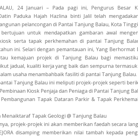
LAU, 24 Januari – Pada pagi ini, Pengurus Besar K
atin Paduka Hajah Hazlina binti Jalil telah mengadaka
ngunan pelancongan di Pantai Tanjung Balau, Kota Tinggi,
i bertujuan untuk mendapatkan gambaran awal mengen
iosk serta tapak perkhemahan di pantai Tanjung Bal
tahun ini. Selari dengan pemantauan ini, Yang Berhormat
tau kemajuan projek di Tanjung Balau bagi memastik
kut jadual, kualiti kerja yang baik dan sempurna termas
lam usaha menambahbaik fasiliti di pantai Tanjung Balau.
antai Tanjung Balau ini meliputi projek-projek seperti berik
Pembinaan Kiosk Penjaja dan Peniaga di Pantai Tanjung Ba
n Pembangunan Tapak Dataran Parkir & Tapak Perkhema
ja Menaiktaraf Tapak Geologi @ Tanjung Balau
nya, projek-projek ini akan memberikan faedah secara la
EJORA disamping memberikan nilai tambah kepada peng