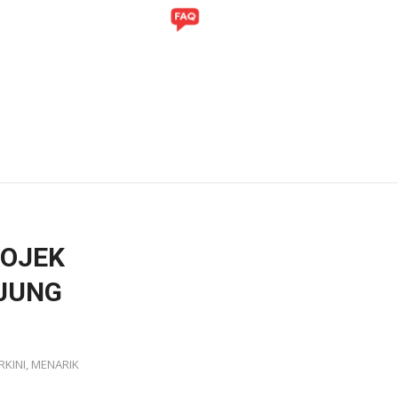
ITI
GALERI
ROJEK
JUNG
RKINI
,
MENARIK