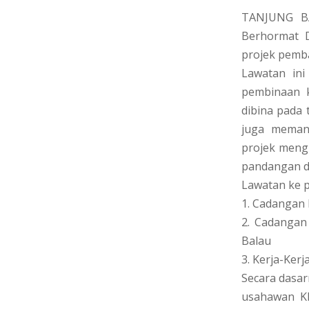
TANJUNG BA
Berhormat D
projek pemba
Lawatan in
pembinaan k
dibina pada 
juga meman
projek mengi
pandangan da
Lawatan ke p
1. Cadangan 
2. Cadanga
Balau
3. Kerja-Ker
Secara dasar
usahawan K