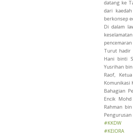
datang ke Ta
dari kaedah
berkonsep e
Di dalam la
keselamatan
pencemaran s
Turut hadir
Hani binti
Yusrihan bin
Raof, Ketua
Komunikasi K
Bahagian Pe
Encik Mohd
Rahman bin 
Pengurusan F
#KKDW
#KEJORA