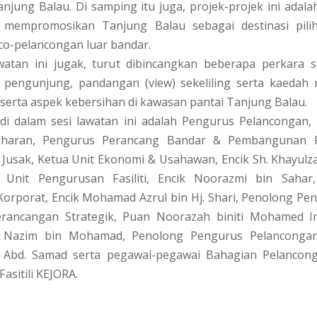
njung Balau. Di samping itu juga, projek-projek ini adal
 mempromosikan Tanjung Balau sebagai destinasi pili
co-pelancongan luar bandar.
watan ini jugak, turut dibincangkan beberapa perkara s
 pengunjung, pandangan (view) sekeliling serta kaedah
erta aspek kebersihan di kawasan pantai Tanjung Balau.
 di dalam sesi lawatan ini adalah Pengurus Pelancongan,
 Sharan, Pengurus Perancang Bandar & Pembangunan Pr
 Jusak, Ketua Unit Ekonomi & Usahawan, Encik Sh. Khayulzah
 Unit Pengurusan Fasiliti, Encik Noorazmi bin Sahar
orporat, Encik Mohamad Azrul bin Hj. Shari, Penolong P
rancangan Strategik, Puan Noorazah biniti Mohamed Im
 Nazim bin Mohamad, Penolong Pengurus Pelancongan,
Abd. Samad serta pegawai-pegawai Bahagian Pelancon
asitili KEJORA.