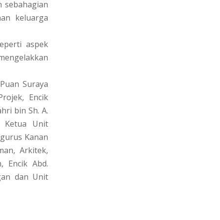
ah sebahagian
han keluarga
eperti aspek
 mengelakkan
 Puan Suraya
ojek, Encik
ri bin Sh. A.
, Ketua Unit
engurus Kanan
an, Arkitek,
 Encik Abd.
gan dan Unit