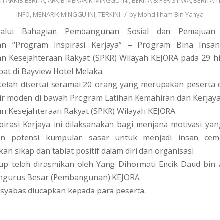
in
ARKIB BERITA
,
ARKIB MENARIK MINGGU INI
,
BERITA & PERISTIWA
,
BERITA T
/
INFO
,
MENARIK MINGGU INI
,
TERKINI
by
Mohd Ilham Bin Yahya
alui Bahagian Pembangunan Sosial dan Pemajuan
n “Program Inspirasi Kerjaya” – Program Bina Insan
 Kesejahteraan Rakyat (SPKR) Wilayah KEJORA pada 29 h
at di Bayview Hotel Melaka.
telah disertai seramai 20 orang yang merupakan peserta
sir moden di bawah Program Latihan Kemahiran dan Kerjaya
 Kesejahteraan Rakyat (SPKR) Wilayah KEJORA.
irasi Kerjaya ini dilaksanakan bagi menjana motivasi ya
an potensi kumpulan sasar untuk menjadi insan ceme
 sikap dan tabiat positif dalam diri dan organisasi.
tup telah dirasmikan oleh Yang Dihormati Encik Daud bin
ngurus Besar (Pembangunan) KEJORA.
syabas diucapkan kepada para peserta.