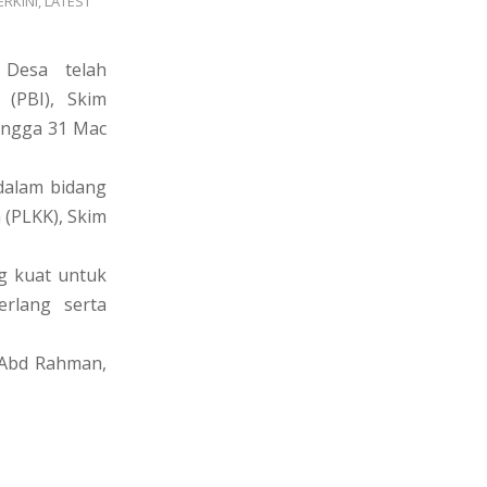
ERKINI
,
LATEST
 Desa telah
 (PBI), Skim
ingga 31 Mac
 dalam bidang
 (PLKK), Skim
ng kuat untuk
rlang serta
 Abd Rahman,