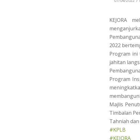
/
07/04/2022
KEJORA mel
menganjurka
Pembangunan
2022 bertemp
Program ini 
jahitan lang
Pembangunan
Program Insp
meningkatk
membangunkan
Majlis Penu
Timbalan Pe
Tahniah dan 
#KPLB
#KEJORA