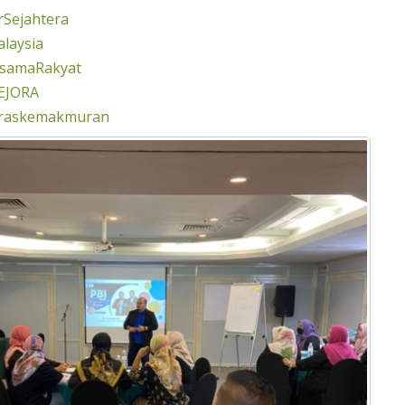
Sejahtera
laysia
rsamaRakyat
EJORA
eraskemakmuran