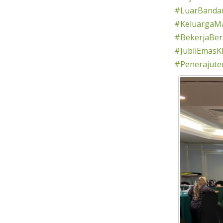
#LuarBandar
#KeluargaMa
#BekerjaBe
#JubliEmasK
#Penerajut