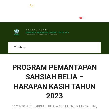
EN
BM
Menu
PROGRAM PEMANTAPAN
SAHSIAH BELIA –
HARAPAN KASIH TAHUN
2023
/
11/12/2023
in
ARKIB BERITA
,
ARKIB MENARIK MINGGU INI
,