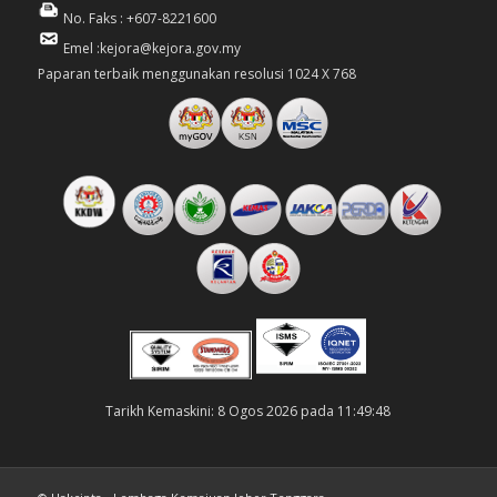
No. Faks : +607-8221600
Emel :kejora@kejora.gov.my
Paparan terbaik menggunakan resolusi 1024 X 768
Tarikh Kemaskini: 8 Ogos 2026 pada 11:49:48