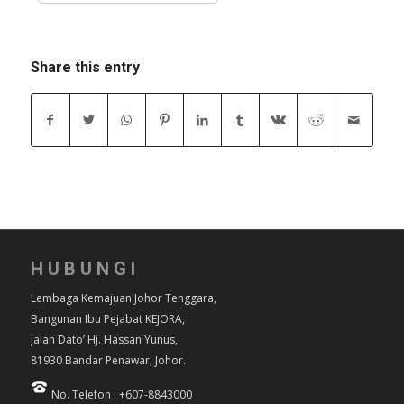
Share this entry
HUBUNGI
Lembaga Kemajuan Johor Tenggara,
Bangunan Ibu Pejabat KEJORA,
Jalan Dato’ Hj. Hassan Yunus,
81930 Bandar Penawar, Johor.
No. Telefon : +607-8843000